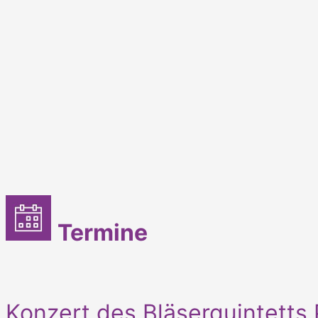
Termine
Konzert des Bläserquintetts